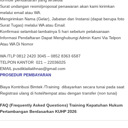
formulir pendaftaran yang tersedia
Surat undangan resmi/proposal penawaran akan kami kirimkan
melalui email atau WA.
Mengirimkan Nama (Gelar), Jabatan dan Instansi (dapat berupa foto
Surat Tugas) melalui WA atau Email.
Konfirmasi selambat-lambatnya 5 hari sebelum pelaksanaan
Informasi Pendaftaran Dapat Menghubungi Admin Kami Via Telpon
Atau WA Di Nomor
WA /TLP 0812 2420 3045 – 0852 8363 6587
TELPON KANTOR 021 – 22036025
EMAIL pusdiklatlatihnas@gmail.com
PROSEDUR PEMBAYARAN
Biaya Kontribusi Bimtek /Training dibayarkan secara tunai pada saat
Registrasi ulang di hotel/tempat atau dengan transfer (non tunai)
FAQ (Frequently Asked Questions) Training Kepatuhan Hukum
Pertambangan Berdasarkan KUHP 2026
: